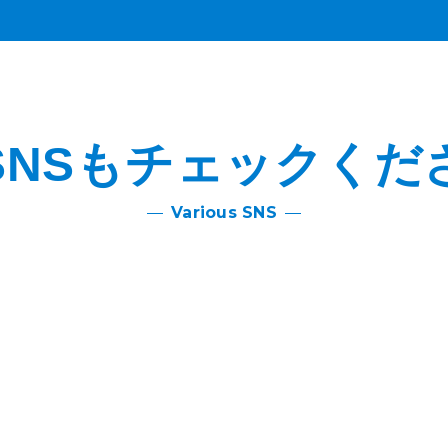
SNSも
チェックくだ
Various SNS